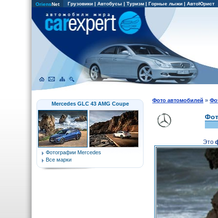
Грузовики
|
Автобусы
|
Туризм
|
Горные лыжи
|
АвтоЮрист
Oriens
Net
»
Фото автомобилей
Фо
Mercedes GLC 43 AMG Coupe
Фот
Это
Фотографии Mercedes
Все марки