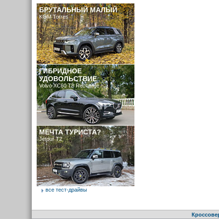
БРУТАЛЬНЫЙ МАЛЫЙ
KGM Torres
ГИБРИДНОЕ
УДОВОЛЬСТВИЕ
Volvo XC60 T8 Recharge
МЕЧТА ТУРИСТА?
Jetour T2
все тест-драйвы
Кроссове