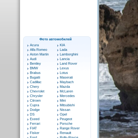
Фото автомобилей
Acura
KIA
Alfa Romeo
Lada
Aston Martin
Lamborghini
Audi
Lancia
Bentley
Land Rover
BMW
Lexus
Brabus
Lotus
Bugatti
Maserati
Cadillac
Maybach
Chery
Mazda
Chevrolet
McLaren
Chrysler
Mercedes
Citroen
Mini
Cupra
Mitsubishi
Dodge
Nissan
DS
Opel
Exeed
Peugeot
Ferrari
Porsche
FIAT
Range Rover
Fisker
Renault
Ford
Rolls-Royce