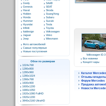
Geely
SAAB
Genesis
SEAT
Haval
Skoda
Holden
SsangYong
Honda
Subaru
Hummer
Suzuki
Hyundai
Tesla
Infiniti
Toyota
Italdesign
Volkswagen
Jaguar
Volvo
Jeep
Wiesmann
Фото автомобилей
Самые популярные
Новые поступления
Volkswagen ID.3
Все новинки
Обои по размерам
Концепт-кары
1024x768
1280x800
1280x960
Каталог Mercede
1280x1024
Отзывы владель
1366x768
Форум Mercedes
1600x900
Продажа автомоб
1600x1200
Новости Mercede
1680x1050
1920x1080 FullHD
1920x1200
3840x2160 UltraHD