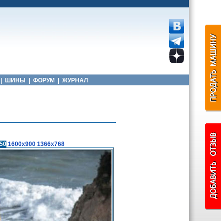
|
ШИНЫ
|
ФОРУМ
|
ЖУРНАЛ
50
1600x900
1366x768