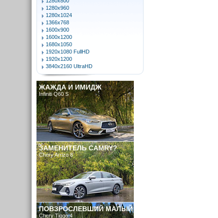
1280x800
1280x960
1280x1024
1366x768
1600x900
1600x1200
1680x1050
1920x1080 FullHD
1920x1200
3840x2160 UltraHD
ЖАЖДА И ИМИДЖ
Infiniti Q60 S
ЗАМЕНИТЕЛЬ CAMRY?
Chery Arrizo 8
ПОВЗРОСЛЕВШИЙ МАЛЫЙ
Chery Tiggo 4