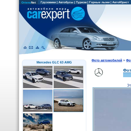
Грузовики
|
Автобусы
|
Туризм
|
Горные лыжи
|
АвтоЮрист
Oriens
Net
»
Фото автомобилей
Фо
Mercedes GLC 63 AMG
Фот
Э