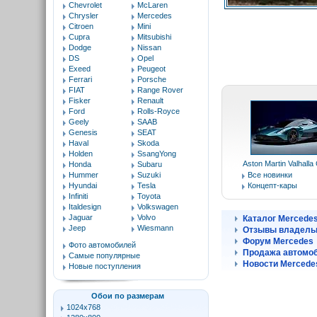
Chevrolet
McLaren
Chrysler
Mercedes
Citroen
Mini
Cupra
Mitsubishi
Dodge
Nissan
DS
Opel
Exeed
Peugeot
Ferrari
Porsche
FIAT
Range Rover
Fisker
Renault
Ford
Rolls-Royce
Geely
SAAB
Genesis
SEAT
Haval
Skoda
Holden
SsangYong
Aston Martin Valhalla
Honda
Subaru
Hummer
Suzuki
Все новинки
Hyundai
Tesla
Концепт-кары
Infiniti
Toyota
Italdesign
Volkswagen
Jaguar
Volvo
Каталог Mercede
Jeep
Wiesmann
Отзывы владель
Форум Mercedes
Фото автомобилей
Продажа автомоб
Самые популярные
Новости Mercede
Новые поступления
Обои по размерам
1024x768