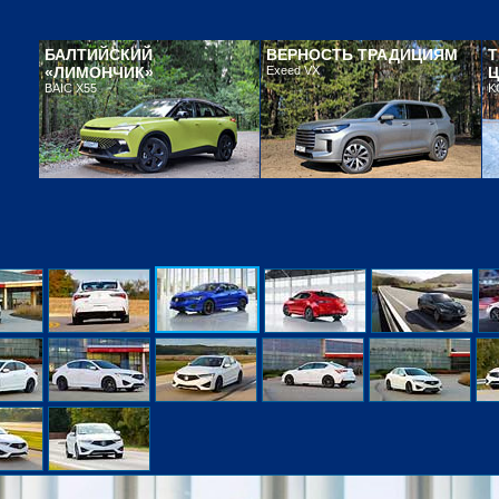
БАЛТИЙСКИЙ
ВЕРНОСТЬ ТРАДИЦИЯМ
«ЛИМОНЧИК»
Exeed VX
Ц
BAIC X55
K