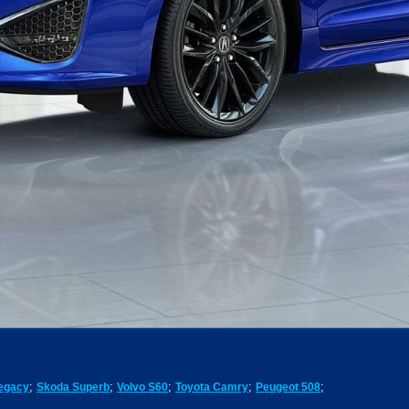
;
;
;
;
;
egacy
Skoda Superb
Volvo S60
Toyota Camry
Peugeot 508