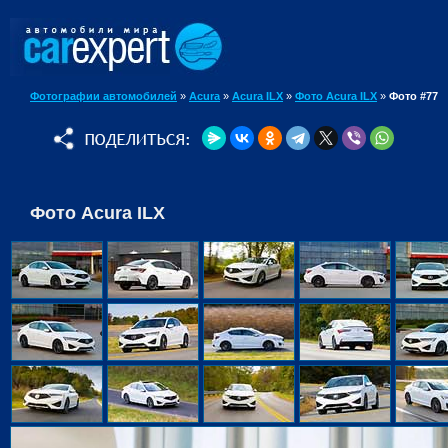
Фотографии автомобилей
»
Acura
»
Acura ILX
»
Фото Acura ILX
»
Фото #77
Фото Acura ILX