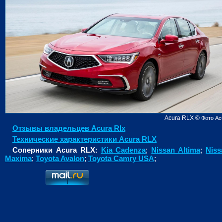
Acura RLX
©
Фото Ac
Отзывы владельцев Acura Rlx
Технические характеристики Acura RLX
Соперники Acura RLX:
Kia Cadenza
;
Nissan Altima
;
Niss
Maxima
;
Toyota Avalon
;
Toyota Camry USA
;