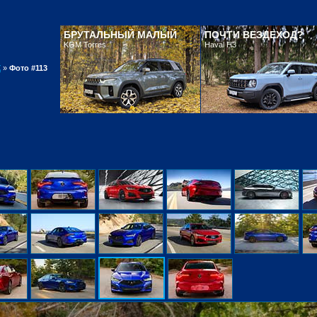
БРУТАЛЬНЫЙ МАЛЫЙ
ПОЧТИ ВЕЗДЕХОД?
KGM Torres
Haval H3
X
»
Фото #113