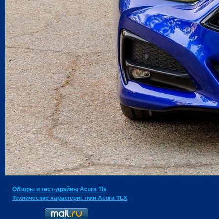
Обзоры и тест-драйвы Acura Tlx
Технические характеристики Acura TLX