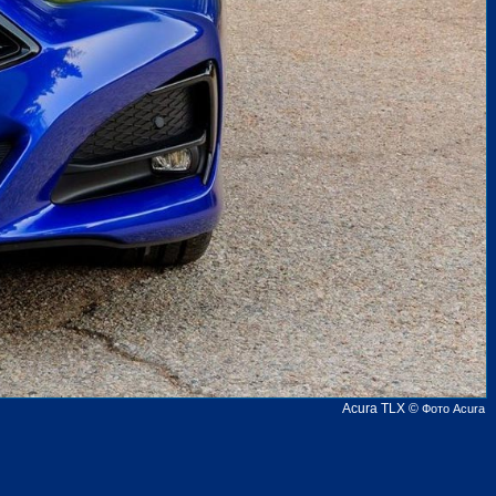
Acura TLX
©
Фото Acura