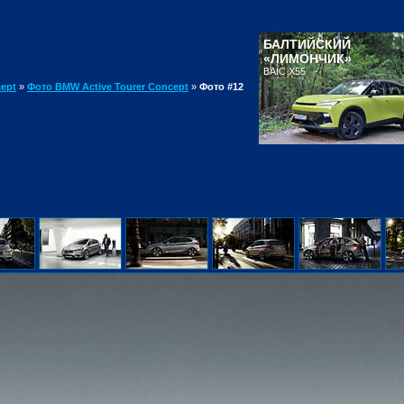
БАЛТИЙСКИЙ
«ЛИМОНЧИК»
BAIC X55
cept
»
Фото BMW Active Tourer Concept
»
Фото #12