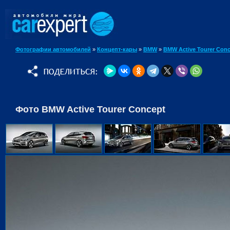
Фотографии автомобилей
»
Концепт-кары
»
BMW
»
BMW Active Tourer Con
Фото BMW Active Tourer Concept