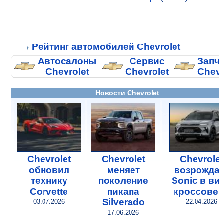
Рейтинг автомобилей Chevrolet
Автосалоны
Сервис
Запч
Chevrolet
Chevrolet
Chev
Новости Chevrolet
Chevrolet
Chevrolet
Chevrole
обновил
меняет
возрожда
технику
поколение
Sonic в в
Corvette
пикапа
кроссове
Silverado
03.07.2026
22.04.2026
17.06.2026