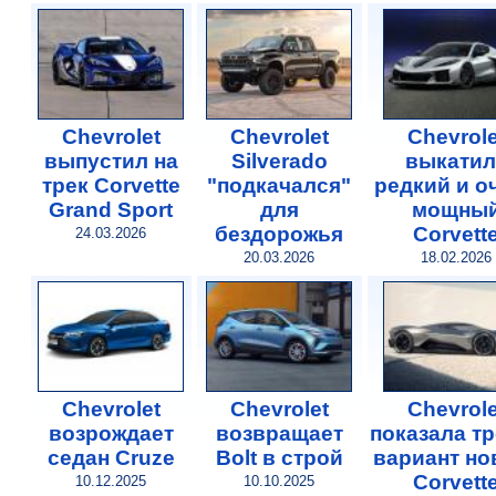
Chevrolet
Chevrolet
Chevrole
выпустил на
Silverado
выкатил
трек Corvette
"подкачался"
редкий и о
Grand Sport
для
мощны
бездорожья
Corvett
24.03.2026
20.03.2026
18.02.2026
Chevrolet
Chevrolet
Chevrole
возрождает
возвращает
показала т
седан Cruze
Bolt в строй
вариант но
Corvett
10.12.2025
10.10.2025