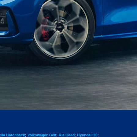
;
;
;
;
olla Hatchback
Volkswagen Golf
Kia Ceed
Hyundai i30