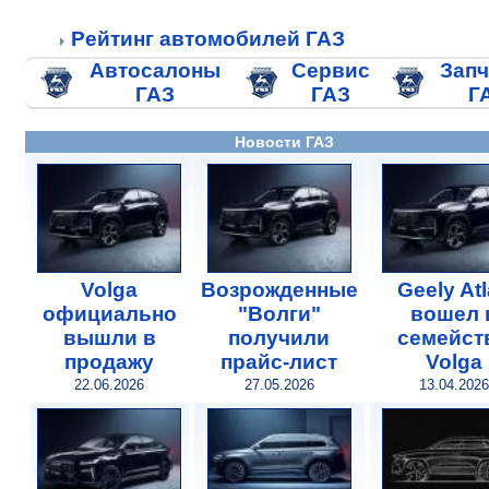
Рейтинг автомобилей ГАЗ
Автосалоны
Сервис
Запч
ГАЗ
ГАЗ
Г
Новости ГАЗ
Volga
Возрожденные
Geely At
официально
"Волги"
вошел 
вышли в
получили
семейст
продажу
прайс-лист
Volga
22.06.2026
27.05.2026
13.04.2026