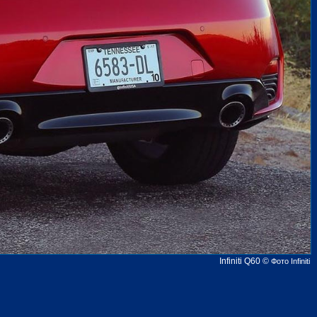
Infiniti Q60
©
Фото Infiniti