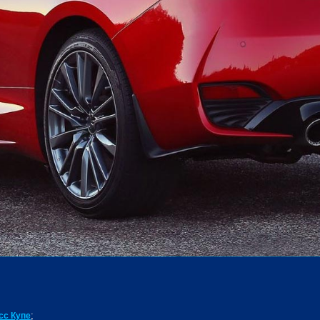
;
сс Купе