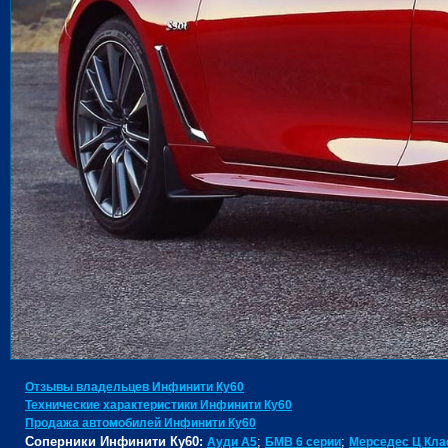
Отзывы владельцев Инфинити Ку60
Технические характеристики Инфинити Ку60
Продажа автомобилей Инфинити Ку60
Соперники Инфинити Ку60:
;
;
Ауди А5
БМВ 6 серии
Мерседес Ц Кла