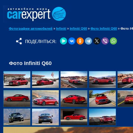
Фотографии автомобилей
»
Infiniti
»
Infiniti Q60
»
Фото Infiniti Q60
»
Фото #
Фото Infiniti Q60