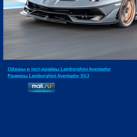
Обзоры и тест-драйвы Lamborghini Aventador
Размеры Lamborghini Aventador SVJ