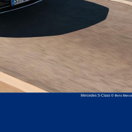
Mercedes S-Class
©
Фото Merc