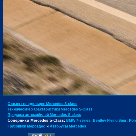
Отзывы владельцев Mercedes S-class
Технические характеристики Mercedes S-Class
Продажа автомобилей Mercedes S-class
Соперники Mercedes S-Class:
;
;
BMW 7-series
Bentley Flying Spur
Por
и
Грузовики Мерседес
Автобусы Mercedes