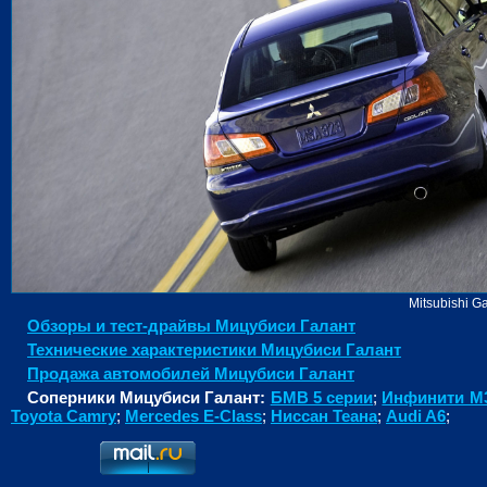
Mitsubishi Ga
Обзоры и тест-драйвы Мицубиcи Галант
Технические характеристики Мицубиcи Галант
Продажа автомобилей Мицубиcи Галант
Соперники Мицубиcи Галант:
БМВ 5 серии
;
Инфинити М
Toyota Camry
;
Mercedes E-Class
;
Ниссан Теана
;
Audi A6
;