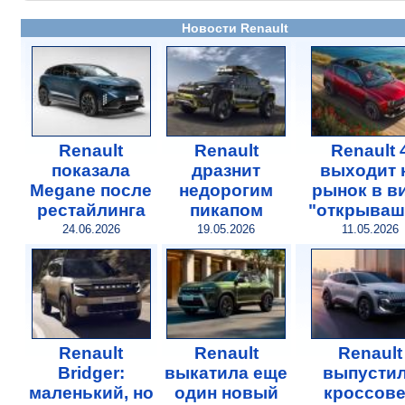
Новости Renault
Renault
Renault
Renault 
показала
дразнит
выходит 
Megane после
недорогим
рынок в в
рестайлинга
пикапом
"открываш
24.06.2026
19.05.2026
11.05.2026
Renault
Renault
Renault
Bridger:
выкатила еще
выпусти
маленький, но
один новый
кроссов