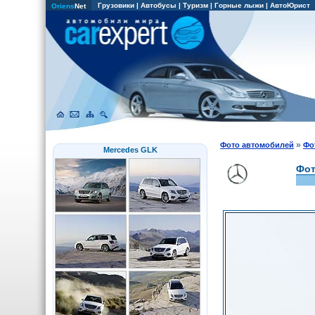
Грузовики
|
Автобусы
|
Туризм
|
Горные лыжи
|
АвтоЮрист
Oriens
Net
»
Фото автомобилей
Фо
Mercedes GLK
Фот