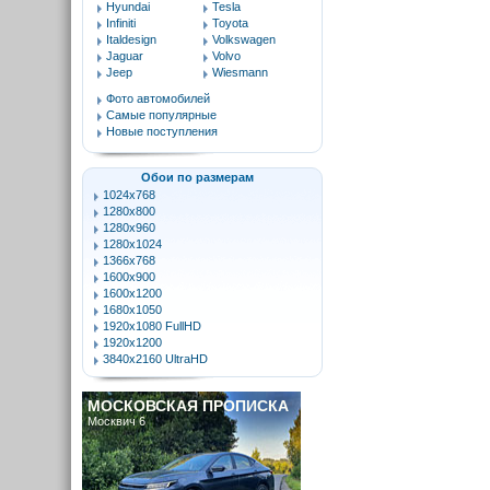
Hyundai
Tesla
Infiniti
Toyota
Italdesign
Volkswagen
Jaguar
Volvo
Jeep
Wiesmann
Фото автомобилей
Самые популярные
Новые поступления
Обои по размерам
1024x768
1280x800
1280x960
1280x1024
1366x768
1600x900
1600x1200
1680x1050
1920x1080 FullHD
1920x1200
3840x2160 UltraHD
МОСКОВСКАЯ ПРОПИСКА
Москвич 6