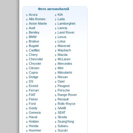
Фото автомобилей
Acura
KIA
Alfa Romeo
Lada
Aston Martin
Lamborghini
Audi
Lancia
Bentley
Land Rover
BMW
Lexus
Brabus
Lotus
Bugatti
Maserati
Cadillac
Maybach
Chery
Mazda
Chevrolet
McLaren
Chrysler
Mercedes
Citroen
Mini
Cupra
Mitsubishi
Dodge
Nissan
DS
Opel
Exeed
Peugeot
Ferrari
Porsche
FIAT
Range Rover
Fisker
Renault
Ford
Rolls-Royce
Geely
SAAB
Genesis
SEAT
Haval
Skoda
Holden
SsangYong
Honda
Subaru
Hummer
Suzuki