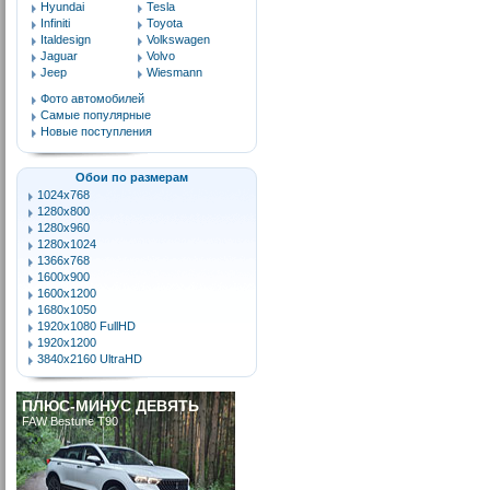
Hyundai
Tesla
Infiniti
Toyota
Italdesign
Volkswagen
Jaguar
Volvo
Jeep
Wiesmann
Фото автомобилей
Самые популярные
Новые поступления
Обои по размерам
1024x768
1280x800
1280x960
1280x1024
1366x768
1600x900
1600x1200
1680x1050
1920x1080 FullHD
1920x1200
3840x2160 UltraHD
ПЛЮС-МИНУС ДЕВЯТЬ
FAW Bestune T90