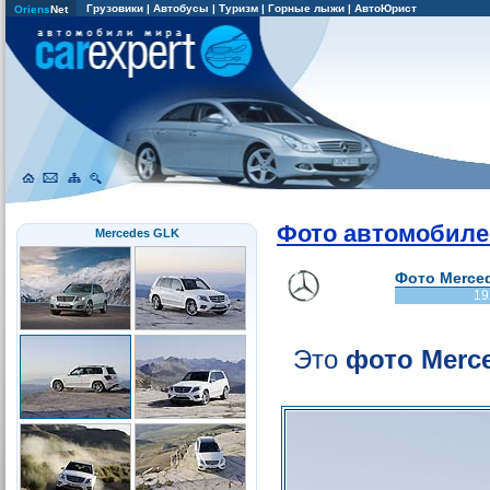
Грузовики
|
Автобусы
|
Туризм
|
Горные лыжи
|
АвтоЮрист
Oriens
Net
Фото автомобиле
Mercedes GLK
Фото Merced
19
Это
фото Merc