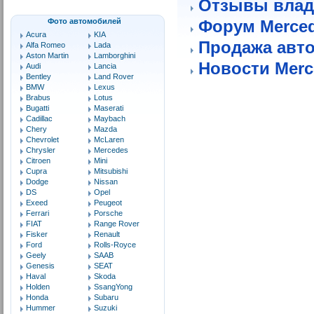
Отзывы влад
Фото автомобилей
Форум Merce
Acura
KIA
Продажа авт
Alfa Romeo
Lada
Aston Martin
Lamborghini
Новости Merc
Audi
Lancia
Bentley
Land Rover
BMW
Lexus
Brabus
Lotus
Bugatti
Maserati
Cadillac
Maybach
Chery
Mazda
Chevrolet
McLaren
Chrysler
Mercedes
Citroen
Mini
Cupra
Mitsubishi
Dodge
Nissan
DS
Opel
Exeed
Peugeot
Ferrari
Porsche
FIAT
Range Rover
Fisker
Renault
Ford
Rolls-Royce
Geely
SAAB
Genesis
SEAT
Haval
Skoda
Holden
SsangYong
Honda
Subaru
Hummer
Suzuki