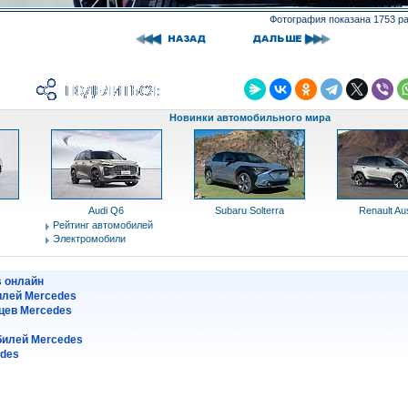
Фотография показана 1753 р
Новинки автомобильного мира
Audi Q6
Subaru Solterra
Renault Aus
Рейтинг автомобилей
Электромобили
s онлайн
илей Mercedes
цев Mercedes
илей Mercedes
edes