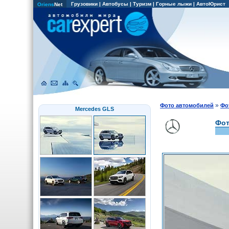
Грузовики
|
Автобусы
|
Туризм
|
Горные лыжи
|
АвтоЮрист
Oriens
Net
»
Фото автомобилей
Фо
Mercedes GLS
Фот