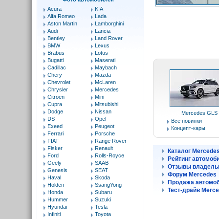
Acura
KIA
Alfa Romeo
Lada
Aston Martin
Lamborghini
Audi
Lancia
Bentley
Land Rover
BMW
Lexus
Brabus
Lotus
Bugatti
Maserati
Cadillac
Maybach
Chery
Mazda
Chevrolet
McLaren
Chrysler
Mercedes
Citroen
Mini
Cupra
Mitsubishi
Dodge
Nissan
Mercedes GLS
DS
Opel
Все новинки
Exeed
Peugeot
Концепт-кары
Ferrari
Porsche
FIAT
Range Rover
Fisker
Renault
Каталог Mercede
Ford
Rolls-Royce
Рейтинг автомоб
Geely
SAAB
Отзывы владель
Genesis
SEAT
Форум Mercedes
Haval
Skoda
Продажа автомоб
Holden
SsangYong
Тест-драйв Merc
Honda
Subaru
Hummer
Suzuki
Hyundai
Tesla
Infiniti
Toyota