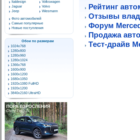
Italdesign
Volkswagen
Рейтинг авто
Jaguar
Volvo
Jeep
Wiesmann
Отзывы влад
Фото автомобилей
Самые популярные
Форум Merce
Новые поступления
Продажа авт
Обои по размерам
Тест-драйв M
1024x768
1280x800
1280x960
1280x1024
1366x768
1600x900
1600x1200
1680x1050
1920x1080 FullHD
1920x1200
3840x2160 UltraHD
ПОРА ВЗРОСЛЕНИЯ
Chery Tiggo 7L