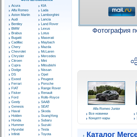
Acura
KIA
Alfa Romeo
Lada
Aston Martin
Lamborghini
Audi
Lancia
Bentley
Land Rover
BMW
Lexus
Фотография п
Brabus
Lotus
Bugatti
Maserati
Cadillac
Maybach
Chery
Mazda
Chevrolet
McLaren
Chrysler
Mercedes
Citroen
Mini
Cupra
Mitsubishi
Dodge
Nissan
DS
Opel
Exeed
Peugeot
Ferrari
Porsche
FIAT
Range Rover
Fisker
Renault
Ford
Rolls-Royce
Geely
SAAB
Genesis
SEAT
Alfa Romeo Junior
Haval
Skoda
Все новинки
Holden
SsangYong
Концепт-кары
Honda
Subaru
Hummer
Suzuki
Hyundai
Tesla
Каталог Merc
Infiniti
Toyota