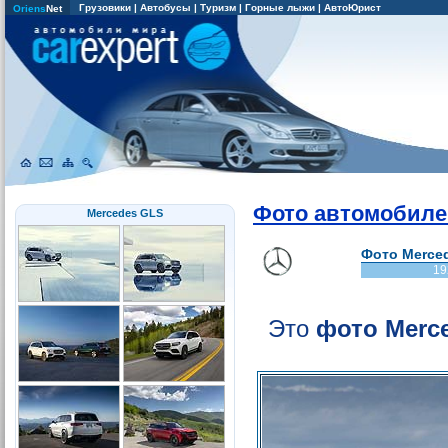
Грузовики
|
Автобусы
|
Туризм
|
Горные лыжи
|
АвтоЮрист
Oriens
Net
Фото автомобиле
Mercedes GLS
Фото Merced
19
Это
фото Merc