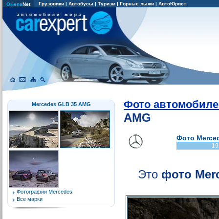
Грузовики
|
Автобусы
|
Туризм
|
Горные лыжи
|
АвтоЮрист
Oriens
Net
Фото автомобиле
Mercedes GLB 35 AMG
AMG
Фото Merced
19
Это
фото Mer
Фотографии Mercedes
Все марки