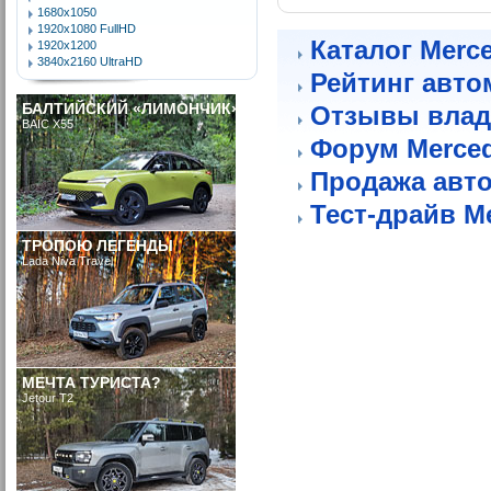
1680x1050
1920x1080 FullHD
Каталог Merc
1920x1200
3840x2160 UltraHD
Рейтинг авто
БАЛТИЙСКИЙ «ЛИМОНЧИК»
Отзывы влад
BAIC X55
Форум Merce
Продажа авт
Тест-драйв M
ТРОПОЮ ЛЕГЕНДЫ
Lada Niva Travel
МЕЧТА ТУРИСТА?
Jetour T2