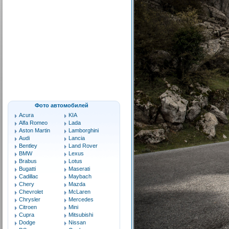
Фото автомобилей
Acura
KIA
Alfa Romeo
Lada
Aston Martin
Lamborghini
Audi
Lancia
Bentley
Land Rover
BMW
Lexus
Brabus
Lotus
Bugatti
Maserati
Cadillac
Maybach
Chery
Mazda
Chevrolet
McLaren
Chrysler
Mercedes
Citroen
Mini
Cupra
Mitsubishi
Dodge
Nissan