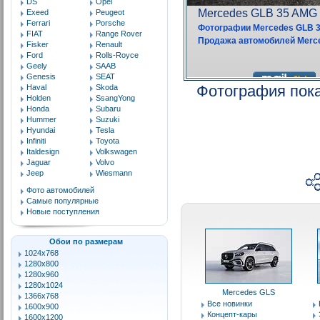
DS
Opel
Exeed
Peugeot
Ferrari
Porsche
FIAT
Range Rover
Fisker
Renault
Ford
Rolls-Royce
Geely
SAAB
Genesis
SEAT
Фотография пока
Haval
Skoda
Holden
SsangYong
Honda
Subaru
Hummer
Suzuki
Hyundai
Tesla
Infiniti
Toyota
Italdesign
Volkswagen
Jaguar
Volvo
Jeep
Wiesmann
Фото автомобилей
Самые популярные
Новые поступления
Обои по размерам
1024x768
1280x800
1280x960
1280x1024
Mercedes GLS
1366x768
Все новинки
1600x900
Концепт-кары
1600x1200