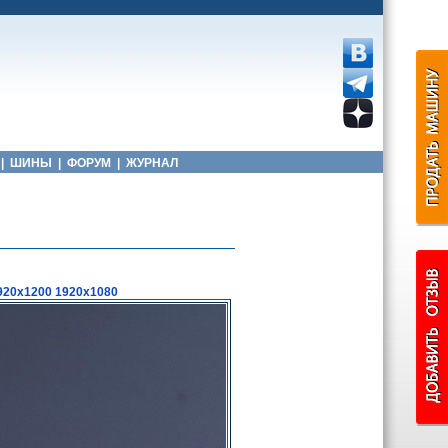
|
ШИНЫ
|
ФОРУМ
|
ЖУРНАЛ
920x1200
1920x1080