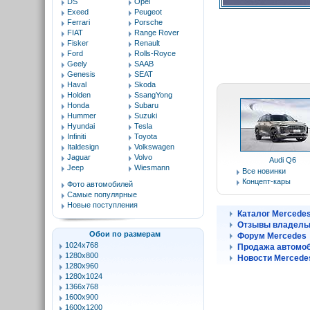
DS
Opel
Exeed
Peugeot
Ferrari
Porsche
FIAT
Range Rover
Fisker
Renault
Ford
Rolls-Royce
Geely
SAAB
Genesis
SEAT
Haval
Skoda
Holden
SsangYong
Honda
Subaru
Hummer
Suzuki
Hyundai
Tesla
Infiniti
Toyota
Italdesign
Volkswagen
Jaguar
Volvo
Audi Q6
Jeep
Wiesmann
Все новинки
Концепт-кары
Фото автомобилей
Самые популярные
Новые поступления
Каталог Mercede
Отзывы владель
Обои по размерам
Форум Mercedes
1024x768
Продажа автомоб
1280x800
Новости Mercede
1280x960
1280x1024
1366x768
1600x900
1600x1200