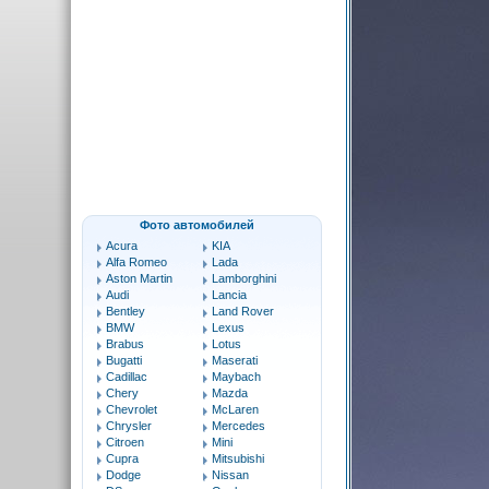
Фото автомобилей
Acura
KIA
Alfa Romeo
Lada
Aston Martin
Lamborghini
Audi
Lancia
Bentley
Land Rover
BMW
Lexus
Brabus
Lotus
Bugatti
Maserati
Cadillac
Maybach
Chery
Mazda
Chevrolet
McLaren
Chrysler
Mercedes
Citroen
Mini
Cupra
Mitsubishi
Dodge
Nissan