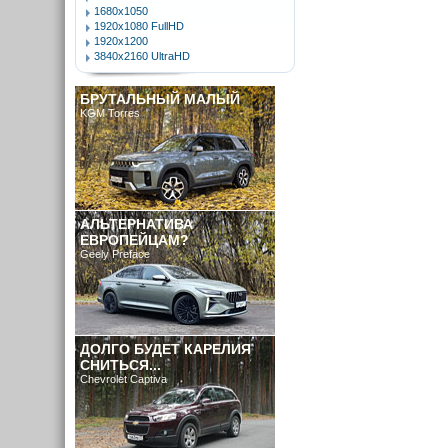
1680x1050
1920x1080 FullHD
1920x1200
3840x2160 UltraHD
БРУТАЛЬНЫЙ МАЛЫЙ
KGM Torres
АЛЬТЕРНАТИВА
ЕВРОПЕЙЦАМ?
Geely Preface
ДОЛГО БУДЕТ КАРЕЛИЯ
СНИТЬСЯ...
Chevrolet Captiva