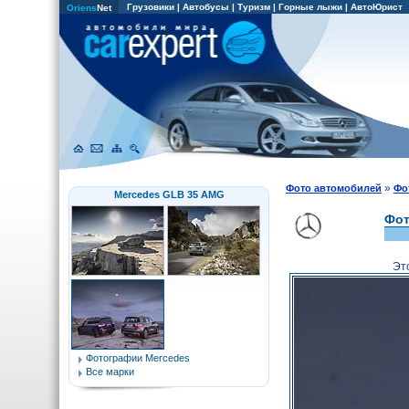
Грузовики
|
Автобусы
|
Туризм
|
Горные лыжи
|
АвтоЮрист
Oriens
Net
»
Фото автомобилей
Фо
Mercedes GLB 35 AMG
Фот
Эт
Фотографии Mercedes
Все марки