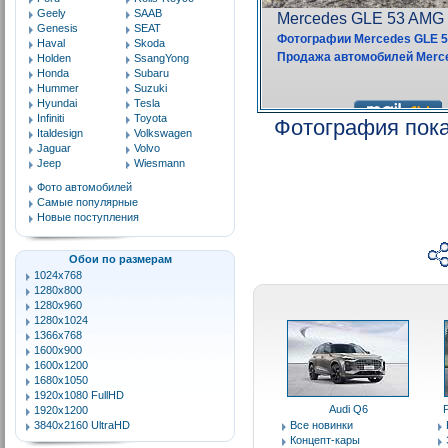
Geely
SAAB
Genesis
SEAT
Haval
Skoda
Holden
SsangYong
Honda
Subaru
Hummer
Suzuki
Hyundai
Tesla
Infiniti
Toyota
Фотография пока
Italdesign
Volkswagen
Jaguar
Volvo
Jeep
Wiesmann
Фото автомобилей
Самые популярные
Новые поступления
Обои по размерам
1024x768
1280x800
1280x960
1280x1024
1366x768
1600x900
1600x1200
1680x1050
1920x1080 FullHD
Audi Q6
1920x1200
3840x2160 UltraHD
Все новинки
Концепт-кары