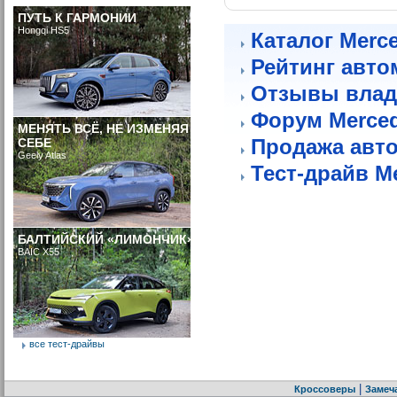
ПУТЬ К ГАРМОНИИ
Hongqi HS5
Каталог Merc
Рейтинг авто
Отзывы влад
Форум Merce
МЕНЯТЬ ВСЁ, НЕ ИЗМЕНЯЯ
Продажа авт
СЕБЕ
Geely Atlas
Тест-драйв M
БАЛТИЙСКИЙ «ЛИМОНЧИК»
BAIC X55
все тест-драйвы
|
Кроссоверы
Замеч