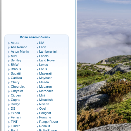
Фото автомобилей
Acura
KIA
Alfa Romeo
Lada
Aston Martin
Lamborghini
Audi
Lancia
Bentley
Land Rover
BMW
Lexus
Brabus
Lotus
Bugatti
Maserati
Cadillac
Maybach
Chery
Mazda
Chevrolet
McLaren
Chrysler
Mercedes
Citroen
Mini
Cupra
Mitsubishi
Dodge
Nissan
DS
Opel
Exeed
Peugeot
Ferrari
Porsche
FIAT
Range Rover
Fisker
Renault
Ford
Rolls-Royce