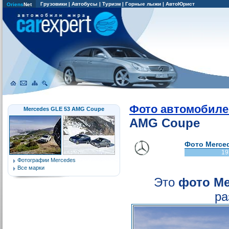
Грузовики
|
Автобусы
|
Туризм
|
Горные лыжи
|
АвтоЮрист
Oriens
Net
Фото автомобиле
Mercedes GLE 53 AMG Coupe
AMG Coupe
Фото Merced
19
Фотографии Mercedes
Все марки
Это
фото Me
ра