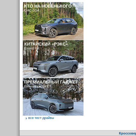
КТО НА НОВЕНЬКОГО?
GAC GS4
КИТАЙСКИЙ «РЭКС»
Exeed RX
ПРЕМИАЛЬНЫЙ ГАДЖЕТ
Exeed Exlantix ET
все тест-драйвы
Кроссове