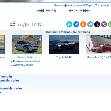
Фотография показана 1630 раз. Открыть
фот
Новинки автомобильного мира
oupe
Subaru Solterra
Toyota bZ4X
Mercedes EQE 43
Рейтинг автомобилей
Электромобили
s онлайн
цев Mercedes
илей Mercedes
s