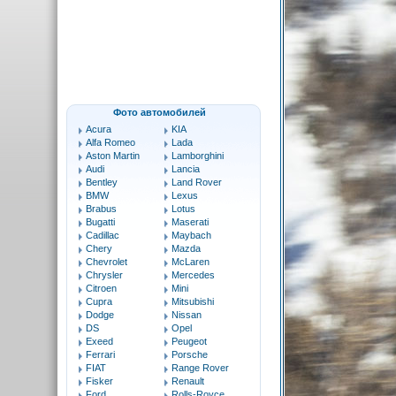
Фото автомобилей
Acura
KIA
Alfa Romeo
Lada
Aston Martin
Lamborghini
Audi
Lancia
Bentley
Land Rover
BMW
Lexus
Brabus
Lotus
Bugatti
Maserati
Cadillac
Maybach
Chery
Mazda
Chevrolet
McLaren
Chrysler
Mercedes
Citroen
Mini
Cupra
Mitsubishi
Dodge
Nissan
DS
Opel
Exeed
Peugeot
Ferrari
Porsche
FIAT
Range Rover
Fisker
Renault
Ford
Rolls-Royce