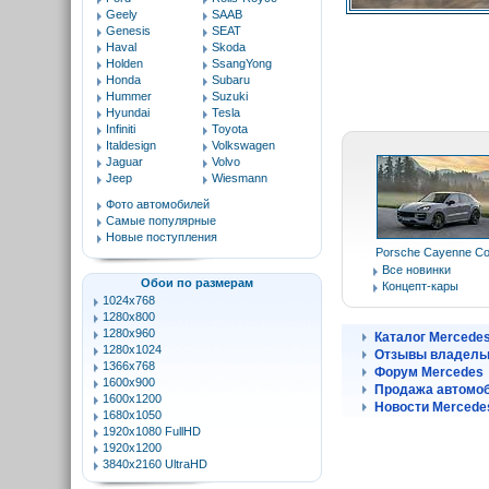
Geely
SAAB
Genesis
SEAT
Haval
Skoda
Holden
SsangYong
Honda
Subaru
Hummer
Suzuki
Hyundai
Tesla
Infiniti
Toyota
Italdesign
Volkswagen
Jaguar
Volvo
Jeep
Wiesmann
Фото автомобилей
Самые популярные
Новые поступления
Porsche Cayenne C
Все новинки
Обои по размерам
Концепт-кары
1024x768
1280x800
1280x960
Каталог Mercede
1280x1024
Отзывы владель
1366x768
Форум Mercedes
1600x900
Продажа автомоб
1600x1200
Новости Mercede
1680x1050
1920x1080 FullHD
1920x1200
3840x2160 UltraHD