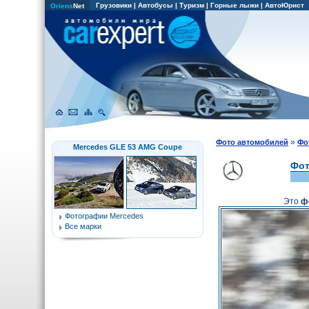
Грузовики
|
Автобусы
|
Туризм
|
Горные лыжи
|
АвтоЮрист
Oriens
Net
»
Фото автомобилей
Фо
Mercedes GLE 53 AMG Coupe
Фот
Это
ф
Фотографии Mercedes
Все марки