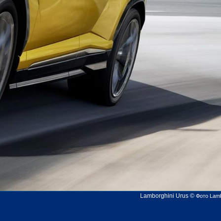
Lamborghini Urus
©
Фото Lamb