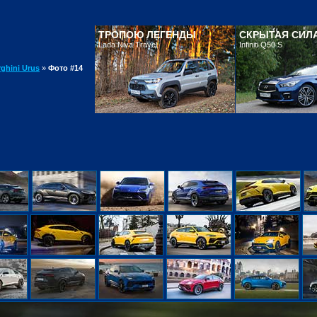
ТРОПОЮ ЛЕГЕНДЫ
СКРЫТАЯ СИЛ
Lada Niva Travel
Infiniti Q50 S
ghini Urus
»
Фото #14