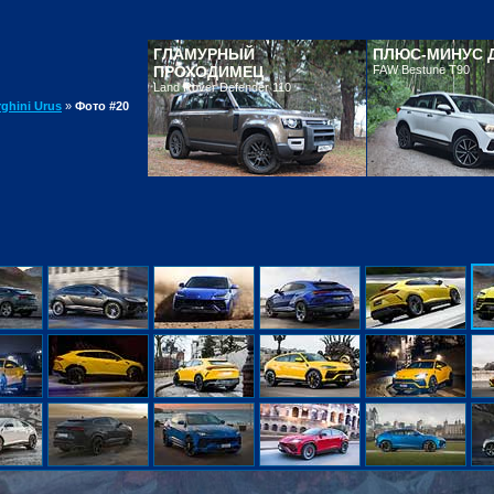
ГЛАМУРНЫЙ
ПЛЮС-МИНУС 
ПРОХОДИМЕЦ
FAW Bestune T90
Land Rover Defender 110
ghini Urus
»
Фото #20