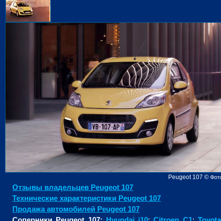
Peugeot 107
©
Фот
Отзывы владельцев Peugeot 107
Технические характеристики Peugeot 107
Продажа автомобилей Peugeot 107
Соперники Peugeot 107:
Hyundai i10
;
Citroen C1
;
Toyot