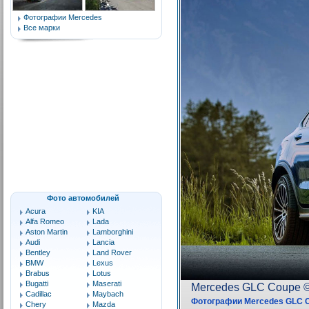
Фотографии Mercedes
Все марки
Фото автомобилей
Acura
KIA
Alfa Romeo
Lada
Aston Martin
Lamborghini
Audi
Lancia
Bentley
Land Rover
BMW
Lexus
Brabus
Lotus
Bugatti
Maserati
Cadillac
Maybach
Chery
Mazda