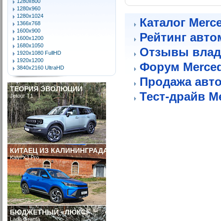
1280x800
1280x960
1280x1024
Каталог Merc
1366x768
1600x900
Рейтинг авто
1600x1200
1680x1050
Отзывы влад
1920x1080 FullHD
1920x1200
Форум Merce
3840x2160 UltraHD
Продажа авт
ТЕОРИЯ ЭВОЛЮЦИИ
Тест-драйв M
Jetour T1
КИТАЕЦ ИЗ КАЛИНИНГРАДА
Kaiyi X3 Pro
БЮДЖЕТНЫЙ «ЛЮКС»
Lada Granta