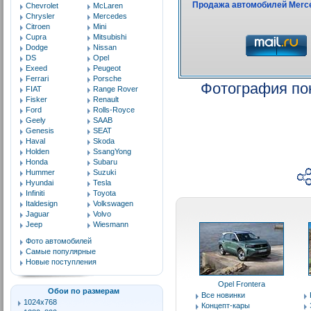
Chevrolet
McLaren
Chrysler
Mercedes
Citroen
Mini
Cupra
Mitsubishi
Dodge
Nissan
DS
Opel
Exeed
Peugeot
Ferrari
Porsche
Фотография по
FIAT
Range Rover
Fisker
Renault
Ford
Rolls-Royce
Geely
SAAB
Genesis
SEAT
Haval
Skoda
Holden
SsangYong
Honda
Subaru
Hummer
Suzuki
Hyundai
Tesla
Infiniti
Toyota
Italdesign
Volkswagen
Jaguar
Volvo
Jeep
Wiesmann
Фото автомобилей
Самые популярные
Новые поступления
Opel Frontera
Обои по размерам
Все новинки
1024x768
Концепт-кары