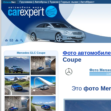
Грузовики
|
Автобусы
|
Туризм
|
Горные лыжи
|
АвтоЮрист
Oriens
Net
Фото автомобиле
Mercedes GLC Coupe
Coupe
Фото Merced
13
Это
фото Mer