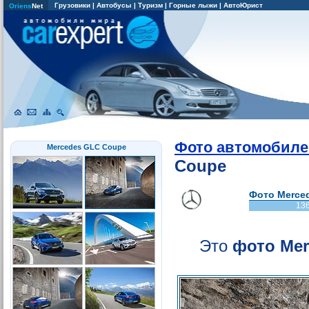
Грузовики
|
Автобусы
|
Туризм
|
Горные лыжи
|
АвтоЮрист
Oriens
Net
Фото автомобиле
Mercedes GLC Coupe
Coupe
Фото Merced
13
Это
фото Mer