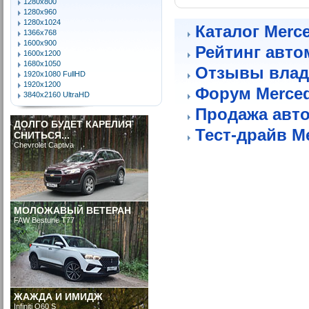
1280x800
1280x960
1280x1024
Каталог Merc
1366x768
1600x900
Рейтинг авто
1600x1200
1680x1050
Отзывы влад
1920x1080 FullHD
1920x1200
Форум Merce
3840x2160 UltraHD
Продажа авт
ДОЛГО БУДЕТ КАРЕЛИЯ
Тест-драйв M
СНИТЬСЯ...
Chevrolet Captiva
МОЛОЖАВЫЙ ВЕТЕРАН
FAW Bestune T77
ЖАЖДА И ИМИДЖ
Infiniti Q60 S