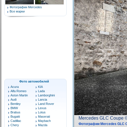
Фотографии Mercedes
Все марки
Фото автомобилей
Acura
KIA
Alfa Romeo
Lada
Aston Martin
Lamborghini
Audi
Lancia
Bentley
Land Rover
BMW
Lexus
Brabus
Lotus
Bugatti
Maserati
Cadillac
Maybach
Chery
Mazda