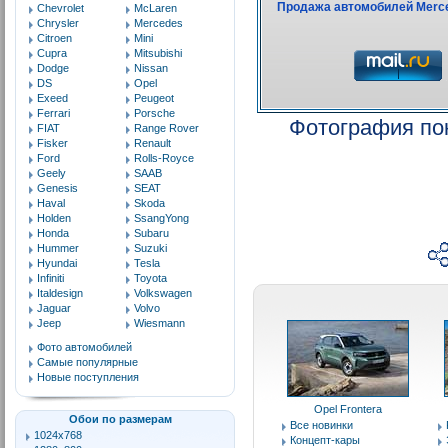
Chevrolet
McLaren
Chrysler
Mercedes
Citroen
Mini
Cupra
Mitsubishi
Dodge
Nissan
DS
Opel
Exeed
Peugeot
Ferrari
Porsche
Фотография по
FIAT
Range Rover
Fisker
Renault
Ford
Rolls-Royce
Geely
SAAB
Genesis
SEAT
Haval
Skoda
Holden
SsangYong
Honda
Subaru
Hummer
Suzuki
Hyundai
Tesla
Infiniti
Toyota
Italdesign
Volkswagen
Jaguar
Volvo
Jeep
Wiesmann
Фото автомобилей
Самые популярные
Новые поступления
Opel Frontera
Обои по размерам
Все новинки
1024x768
Концепт-кары