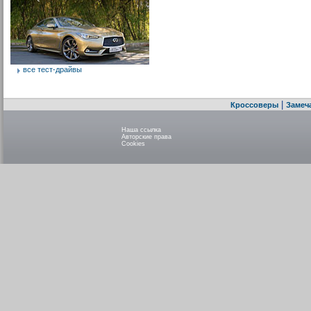
все тест-драйвы
|
Кроссоверы
Замеч
Наша ссылка
Авторские права
Cookies