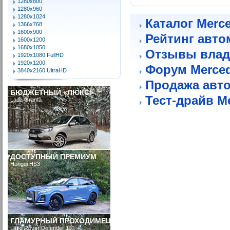
1280x800
1280x960
1280x1024
Каталог Merc
1366x768
1600x900
Рейтинг авто
1600x1200
1680x1050
Отзывы влад
1920x1080 FullHD
1920x1200
Форум Merce
3840x2160 UltraHD
Продажа авт
БЮДЖЕТНЫЙ «ЛЮКС»
Тест-драйв M
Lada Granta
ДОСТУПНЫЙ ПРЕМИУМ
Hongqi HS3
ГЛАМУРНЫЙ ПРОХОДИМЕЦ
Land Rover Defender 110