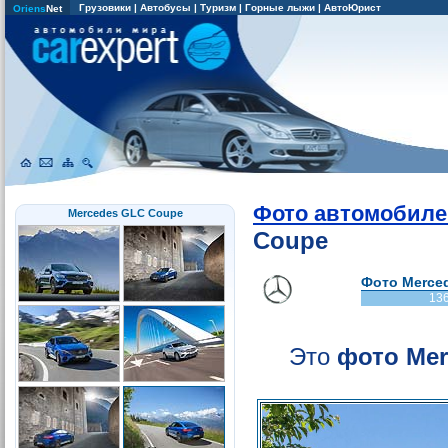
Грузовики
|
Автобусы
|
Туризм
|
Горные лыжи
|
АвтоЮрист
Oriens
Net
Фото автомобиле
Mercedes GLC Coupe
Coupe
Фото Merced
13
Это
фото Mer