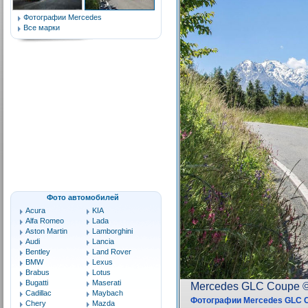
Фотографии Mercedes
Все марки
Фото автомобилей
Acura
KIA
Alfa Romeo
Lada
Aston Martin
Lamborghini
Audi
Lancia
Bentley
Land Rover
BMW
Lexus
Brabus
Lotus
Bugatti
Maserati
Cadillac
Maybach
Chery
Mazda