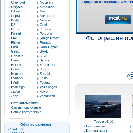
Chevrolet
McLaren
Chrysler
Mercedes
Citroen
Mini
Cupra
Mitsubishi
Dodge
Nissan
DS
Opel
Exeed
Peugeot
Ferrari
Porsche
Фотография по
FIAT
Range Rover
Fisker
Renault
Ford
Rolls-Royce
Geely
SAAB
Genesis
SEAT
Haval
Skoda
Holden
SsangYong
Honda
Subaru
Hummer
Suzuki
Hyundai
Tesla
Infiniti
Toyota
Italdesign
Volkswagen
Jaguar
Volvo
Jeep
Wiesmann
Фото автомобилей
Самые популярные
Новые поступления
Toyota bZ4X
Обои по размерам
Все новинки
1024x768
Концепт-кары