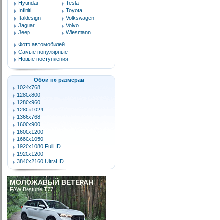
Hyundai
Tesla
Infiniti
Toyota
Italdesign
Volkswagen
Jaguar
Volvo
Jeep
Wiesmann
Фото автомобилей
Самые популярные
Новые поступления
Обои по размерам
1024x768
1280x800
1280x960
1280x1024
1366x768
1600x900
1600x1200
1680x1050
1920x1080 FullHD
1920x1200
3840x2160 UltraHD
МОЛОЖАВЫЙ ВЕТЕРАН
FAW Bestune T77