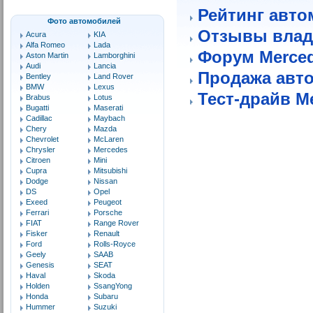
Рейтинг авто
Фото автомобилей
Отзывы влад
Acura
KIA
Alfa Romeo
Lada
Форум Merce
Aston Martin
Lamborghini
Audi
Lancia
Продажа авт
Bentley
Land Rover
BMW
Lexus
Тест-драйв M
Brabus
Lotus
Bugatti
Maserati
Cadillac
Maybach
Chery
Mazda
Chevrolet
McLaren
Chrysler
Mercedes
Citroen
Mini
Cupra
Mitsubishi
Dodge
Nissan
DS
Opel
Exeed
Peugeot
Ferrari
Porsche
FIAT
Range Rover
Fisker
Renault
Ford
Rolls-Royce
Geely
SAAB
Genesis
SEAT
Haval
Skoda
Holden
SsangYong
Honda
Subaru
Hummer
Suzuki