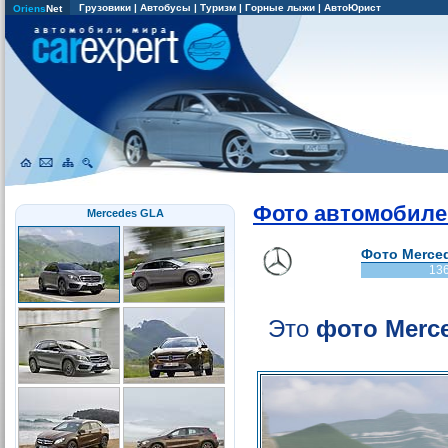
Грузовики
|
Автобусы
|
Туризм
|
Горные лыжи
|
АвтоЮрист
Oriens
Net
Фото автомобиле
Mercedes GLA
Фото Merced
13
Это
фото Merc