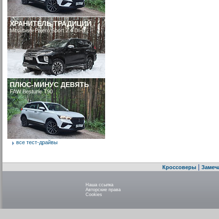
ХРАНИТЕЛЬ ТРАДИЦИЙ
Mitsubishi Pajero Sport 2.4 DI-D
ПЛЮС-МИНУС ДЕВЯТЬ
FAW Bestune T90
все тест-драйвы
|
Кроссоверы
Замеч
Наша ссылка
Авторские права
Cookies