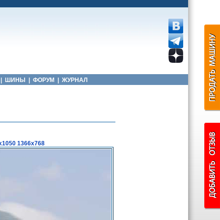
|
ШИНЫ
|
ФОРУМ
|
ЖУРНАЛ
x1050
1366x768