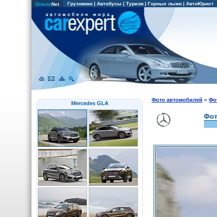
Грузовики
|
Автобусы
|
Туризм
|
Горные лыжи
|
АвтоЮрист
Oriens
Net
»
Фото автомобилей
Фо
Mercedes GLA
Фот