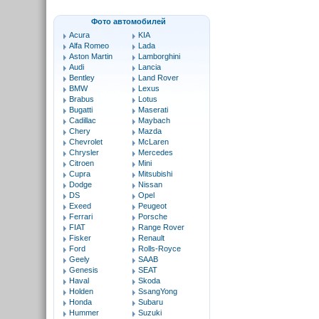
Фото автомобилей
Acura
KIA
Alfa Romeo
Lada
Aston Martin
Lamborghini
Audi
Lancia
Bentley
Land Rover
BMW
Lexus
Brabus
Lotus
Bugatti
Maserati
Cadillac
Maybach
Chery
Mazda
Chevrolet
McLaren
Chrysler
Mercedes
Citroen
Mini
Cupra
Mitsubishi
Dodge
Nissan
DS
Opel
Exeed
Peugeot
Ferrari
Porsche
FIAT
Range Rover
Fisker
Renault
Ford
Rolls-Royce
Geely
SAAB
Genesis
SEAT
Haval
Skoda
Holden
SsangYong
Honda
Subaru
Hummer
Suzuki