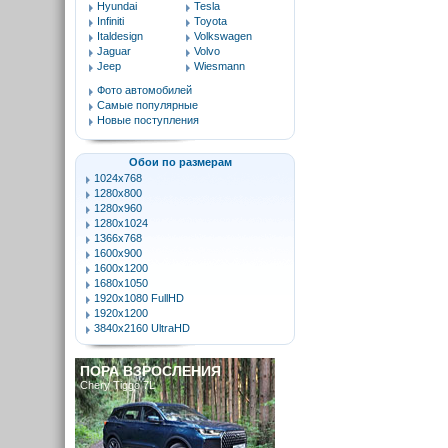
Hyundai
Tesla
Infiniti
Toyota
Italdesign
Volkswagen
Jaguar
Volvo
Jeep
Wiesmann
Фото автомобилей
Самые популярные
Новые поступления
Обои по размерам
1024x768
1280x800
1280x960
1280x1024
1366x768
1600x900
1600x1200
1680x1050
1920x1080 FullHD
1920x1200
3840x2160 UltraHD
ПОРА ВЗРОСЛЕНИЯ
Chery Tiggo 7L