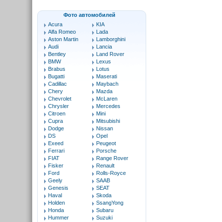
Фото автомобилей
Acura
KIA
Alfa Romeo
Lada
Aston Martin
Lamborghini
Audi
Lancia
Bentley
Land Rover
BMW
Lexus
Brabus
Lotus
Bugatti
Maserati
Cadillac
Maybach
Chery
Mazda
Chevrolet
McLaren
Chrysler
Mercedes
Citroen
Mini
Cupra
Mitsubishi
Dodge
Nissan
DS
Opel
Exeed
Peugeot
Ferrari
Porsche
FIAT
Range Rover
Fisker
Renault
Ford
Rolls-Royce
Geely
SAAB
Genesis
SEAT
Haval
Skoda
Holden
SsangYong
Honda
Subaru
Hummer
Suzuki