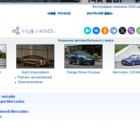
Фотография показана 4164 р
Новинки автомобильного мира
r
Audi Urbansphere
Range Rover Evoque
Mercedes C43 AM
Рейтинг автомобилей
Электромобили
s онлайн
цев Mercedes
илей Mercedes
s