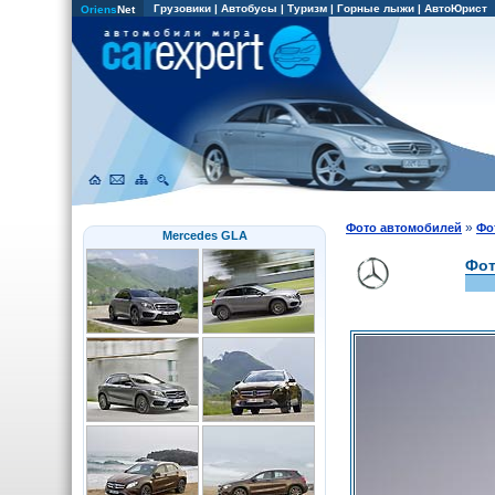
Грузовики
|
Автобусы
|
Туризм
|
Горные лыжи
|
АвтоЮрист
Oriens
Net
»
Фото автомобилей
Фо
Mercedes GLA
Фот