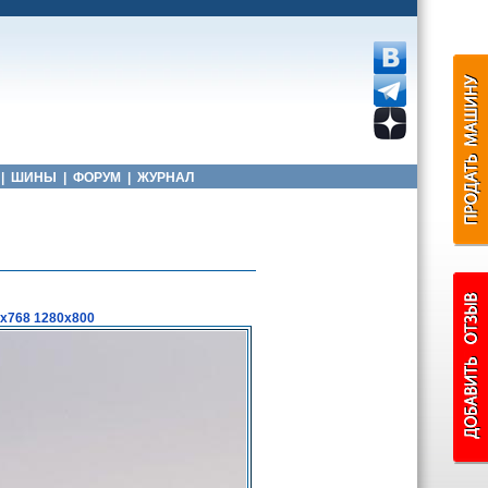
|
ШИНЫ
|
ФОРУМ
|
ЖУРНАЛ
x768
1280x800