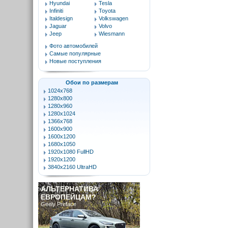
Hyundai
Tesla
Infiniti
Toyota
Italdesign
Volkswagen
Jaguar
Volvo
Jeep
Wiesmann
Фото автомобилей
Самые популярные
Новые поступления
Обои по размерам
1024x768
1280x800
1280x960
1280x1024
1366x768
1600x900
1600x1200
1680x1050
1920x1080 FullHD
1920x1200
3840x2160 UltraHD
АЛЬТЕРНАТИВА
ЕВРОПЕЙЦАМ?
Geely Preface