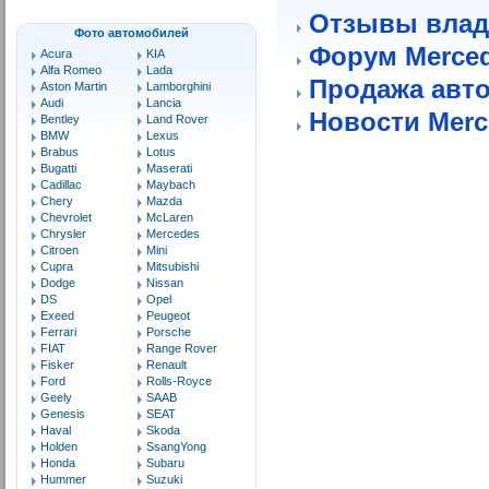
Отзывы влад
Фото автомобилей
Форум Merce
Acura
KIA
Alfa Romeo
Lada
Продажа авт
Aston Martin
Lamborghini
Audi
Lancia
Новости Merc
Bentley
Land Rover
BMW
Lexus
Brabus
Lotus
Bugatti
Maserati
Cadillac
Maybach
Chery
Mazda
Chevrolet
McLaren
Chrysler
Mercedes
Citroen
Mini
Cupra
Mitsubishi
Dodge
Nissan
DS
Opel
Exeed
Peugeot
Ferrari
Porsche
FIAT
Range Rover
Fisker
Renault
Ford
Rolls-Royce
Geely
SAAB
Genesis
SEAT
Haval
Skoda
Holden
SsangYong
Honda
Subaru
Hummer
Suzuki