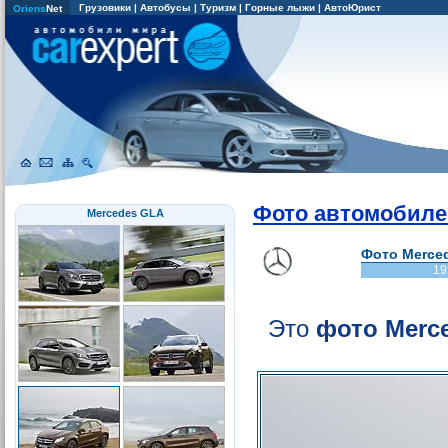
Грузовики
|
Автобусы
|
Туризм
|
Горные лыжи
|
АвтоЮрист
Oriens
Net
Фото автомобиле
Mercedes GLA
Фото Merced
19
Это
фото Merc