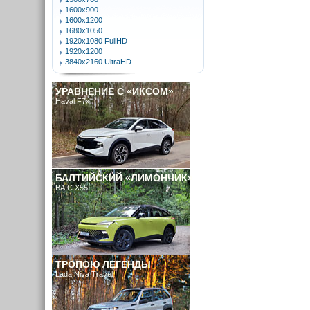
1600x900
1600x1200
1680x1050
1920x1080 FullHD
1920x1200
3840x2160 UltraHD
УРАВНЕНИЕ С «ИКСОМ»
Haval F7x
БАЛТИЙСКИЙ «ЛИМОНЧИК»
BAIC X55
ТРОПОЮ ЛЕГЕНДЫ
Lada Niva Travel