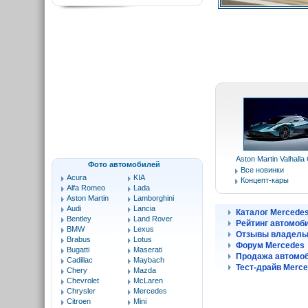
Aston Martin Valhalla
Фото автомобилей
Все новинки
Acura
KIA
Концепт-кары
Alfa Romeo
Lada
Aston Martin
Lamborghini
Audi
Lancia
Каталог Mercede
Bentley
Land Rover
Рейтинг автомоб
BMW
Lexus
Отзывы владель
Brabus
Lotus
Форум Mercedes
Bugatti
Maserati
Продажа автомоб
Cadillac
Maybach
Тест-драйв Merc
Chery
Mazda
Chevrolet
McLaren
Chrysler
Mercedes
Citroen
Mini