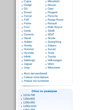
Cupra
Mitsubishi
Dodge
Nissan
DS
Opel
Exeed
Peugeot
Ferrari
Porsche
FIAT
Range Rover
Fisker
Renault
Ford
Rolls-Royce
Geely
SAAB
Genesis
SEAT
Haval
Skoda
Holden
SsangYong
Honda
Subaru
Hummer
Suzuki
Hyundai
Tesla
Infiniti
Toyota
Italdesign
Volkswagen
Jaguar
Volvo
Jeep
Wiesmann
Фото автомобилей
Самые популярные
Новые поступления
Обои по размерам
1024x768
1280x800
1280x960
1280x1024
1366x768