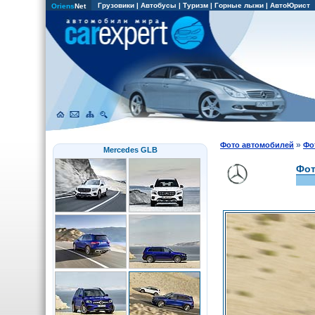
Грузовики
|
Автобусы
|
Туризм
|
Горные лыжи
|
АвтоЮрист
Oriens
Net
»
Фото автомобилей
Фо
Mercedes GLB
Фот