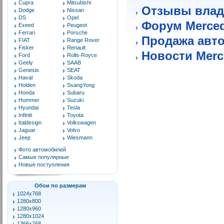
Cupra
Mitsubishi
Отзывы влад
Dodge
Nissan
DS
Opel
Форум Merce
Exeed
Peugeot
Ferrari
Porsche
Продажа авт
FIAT
Range Rover
Fisker
Renault
Новости Merc
Ford
Rolls-Royce
Geely
SAAB
Genesis
SEAT
Haval
Skoda
Holden
SsangYong
Honda
Subaru
Hummer
Suzuki
Hyundai
Tesla
Infiniti
Toyota
Italdesign
Volkswagen
Jaguar
Volvo
Jeep
Wiesmann
Фото автомобилей
Самые популярные
Новые поступления
Обои по размерам
1024x768
1280x800
1280x960
1280x1024
1366x768