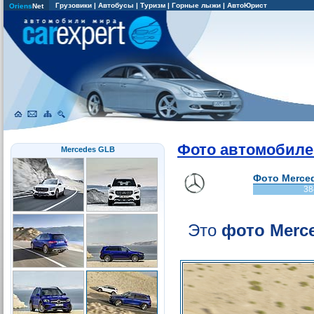
Грузовики
|
Автобусы
|
Туризм
|
Горные лыжи
|
АвтоЮрист
Oriens
Net
Фото автомобиле
Mercedes GLB
Фото Merced
38
Это
фото Merc