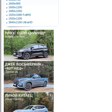
1600x900
1600x1200
1680x1050
1920x1080 FullHD
1920x1200
3840x2160 UltraHD
ПЛЮС ОДИН ЦИЛИНДР
Belgee X50 Plus
ДЖЕК ВОСЬМЕРКИН -
«КИТАЕЦ»
Jaecoo J8
ЛИХОЙ КИТАЕЦ
Jetour Dashing