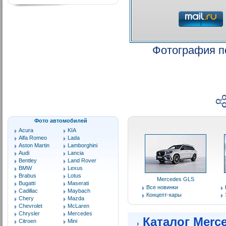
Фотография п
Фото автомобилей
Acura
KIA
Alfa Romeo
Lada
Aston Martin
Lamborghini
Audi
Lancia
Bentley
Land Rover
BMW
Lexus
Brabus
Lotus
Mercedes GLS
Bugatti
Maserati
Все новинки
Cadillac
Maybach
Концепт-кары
Chery
Mazda
Chevrolet
McLaren
Chrysler
Mercedes
Каталог Merc
Citroen
Mini