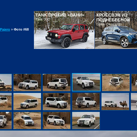
TANK ПРОТИВ «ВАНИ»
КРОССВЭН ИЗ
Tank 300
ПОДНЕБЕСНОЙ
Geely Okavango
Pajero
»
Фото #68