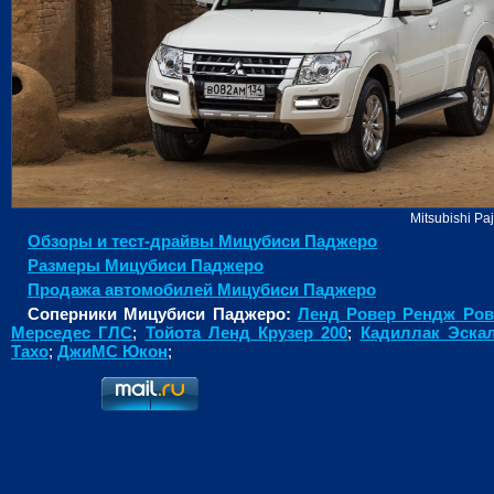
Mitsubishi Pa
Обзоры и тест-драйвы Мицубиcи Паджеро
Размеры Мицубиcи Паджеро
Продажа автомобилей Мицубиcи Паджеро
Соперники Мицубиcи Паджеро:
Ленд Ровер Рендж Ров
Мерседес ГЛС
;
Тойота Ленд Крузер 200
;
Кадиллак Эска
Тахо
;
ДжиМС Юкон
;