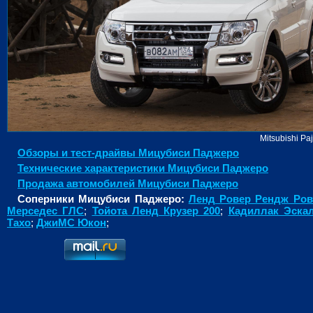
Mitsubishi Pa
Обзоры и тест-драйвы Мицубиcи Паджеро
Технические характеристики Мицубиcи Паджеро
Продажа автомобилей Мицубиcи Паджеро
Соперники Мицубиcи Паджеро:
Ленд Ровер Рендж Ров
Мерседес ГЛС
;
Тойота Ленд Крузер 200
;
Кадиллак Эска
Тахо
;
ДжиМС Юкон
;