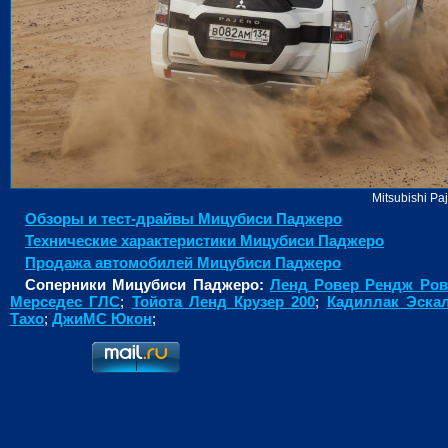
Mitsubishi Pa
Обзоры и тест-драйвы Мицубиcи Паджеро
Технические характеристики Мицубиcи Паджеро
Продажа автомобилей Мицубиcи Паджеро
Соперники Мицубиcи Паджеро:
Ленд Ровер Рендж Ров
Мерседес ГЛС
;
Тойота Ленд Крузер 200
;
Кадиллак Эска
Тахо
;
ДжиМС Юкон
;