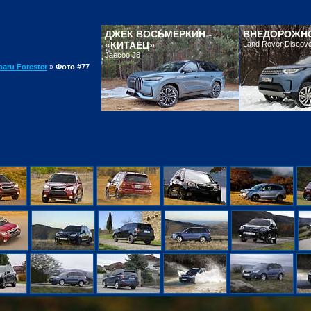
ДЖЕК ВОСЬМЕРКИН -
ВНЕДОРОЖНО
«КИТАЕЦ»
Land Rover Discov
Jaecoo J8
aru Forester
»
Фото #77