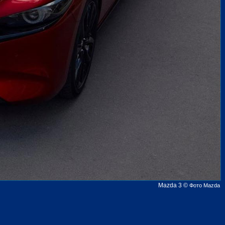
Mazda 3
©
Фото Mazda