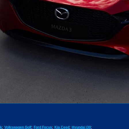
;
;
;
;
;
ck
Volkswagen Golf
Ford Focus
Kia Ceed
Hyundai i30