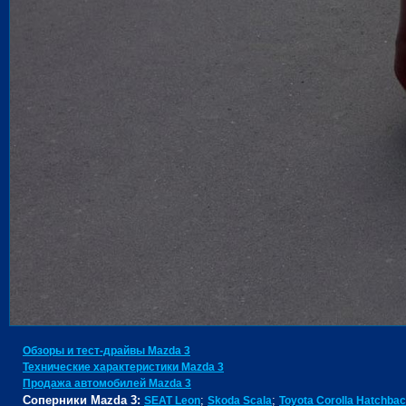
Обзоры и тест-драйвы Mazda 3
Технические характеристики Mazda 3
Продажа автомобилей Mazda 3
Соперники Mazda 3:
;
;
SEAT Leon
Skoda Scala
Toyota Corolla Hatchba