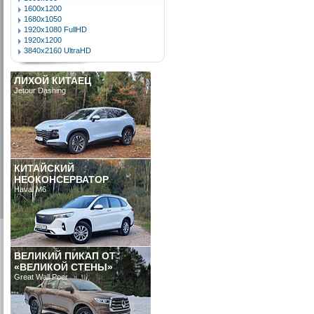
1600x1200
1680x1050
1920x1080 FullHD
1920x1200
3840x2160 UltraHD
ЛИХОЙ КИТАЕЦ
Jetour Dashing
КИТАЙСКИЙ
НЕОКОНСЕРВАТОР
Haval M6
ВЕЛИКИЙ ПИКАП ОТ
«ВЕЛИКОЙ СТЕНЫ»
Great Wall Poer