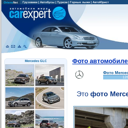
Грузовики
|
Автобусы
|
Туризм
|
Горные лыжи
|
АвтоЮрист
Oriens
Net
Фото автомобиле
Mercedes GLC
Фото Merced
12
Это
фото Merc