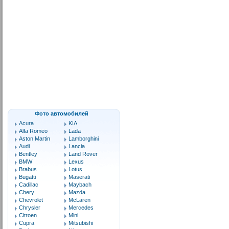
Фото автомобилей
Acura
KIA
Alfa Romeo
Lada
Aston Martin
Lamborghini
Audi
Lancia
Bentley
Land Rover
BMW
Lexus
Brabus
Lotus
Bugatti
Maserati
Cadillac
Maybach
Chery
Mazda
Chevrolet
McLaren
Chrysler
Mercedes
Citroen
Mini
Cupra
Mitsubishi