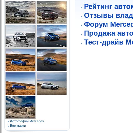
Рейтинг авто
Отзывы влад
Форум Merce
Продажа авт
Тест-драйв M
Фотографии Mercedes
Все марки