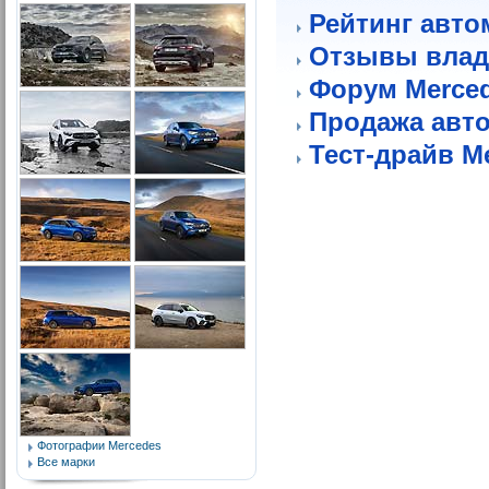
Рейтинг авто
Отзывы влад
Форум Merce
Продажа авт
Тест-драйв M
Фотографии Mercedes
Все марки