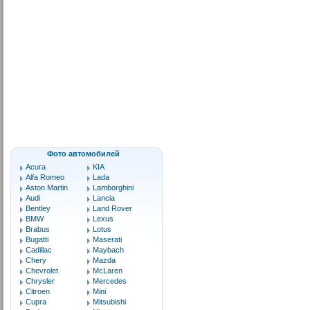
Фото автомобилей
Acura
KIA
Alfa Romeo
Lada
Aston Martin
Lamborghini
Audi
Lancia
Bentley
Land Rover
BMW
Lexus
Brabus
Lotus
Bugatti
Maserati
Cadillac
Maybach
Chery
Mazda
Chevrolet
McLaren
Chrysler
Mercedes
Citroen
Mini
Cupra
Mitsubishi