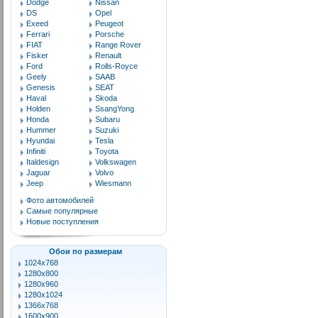
Dodge
Nissan
DS
Opel
Exeed
Peugeot
Ferrari
Porsche
FIAT
Range Rover
Fisker
Renault
Ford
Rolls-Royce
Geely
SAAB
Genesis
SEAT
Haval
Skoda
Holden
SsangYong
Honda
Subaru
Hummer
Suzuki
Hyundai
Tesla
Infiniti
Toyota
Italdesign
Volkswagen
Jaguar
Volvo
Jeep
Wiesmann
Фото автомобилей
Самые популярные
Новые поступления
Обои по размерам
1024x768
1280x800
1280x960
1280x1024
1366x768
1600x900