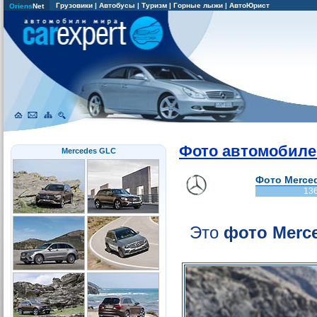
Грузовики
|
Автобусы
|
Туризм
|
Горные лыжи
|
АвтоЮрист
Oriens
Net
Фото автомобиле
Mercedes GLC
Фото Merced
13
Это
фото Merc