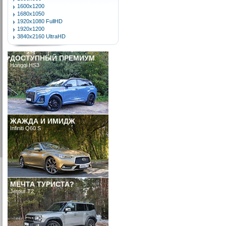
1600x1200
1680x1050
1920x1080 FullHD
1920x1200
3840x2160 UltraHD
ДОСТУПНЫЙ ПРЕМИУМ
Hongqi HS3
ЖАЖДА И ИМИДЖ
Infiniti Q60 S
МЕЧТА ТУРИСТА?
Jetour T2