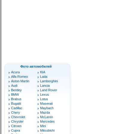
Фото автомобилей
Acura
KIA
Alfa Romeo
Lada
Aston Martin
Lamborghini
Audi
Lancia
Bentley
Land Rover
BMW
Lexus
Brabus
Lotus
Bugatti
Maserati
Cadillac
Maybach
Chery
Mazda
Chevrolet
McLaren
Chrysler
Mercedes
Citroen
Mini
Cupra
Mitsubishi