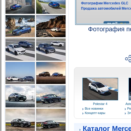
Фотография п
Polestar 4
Ast
Все новинки
Ре
Концепт-кары
Эл
Каталог Merc