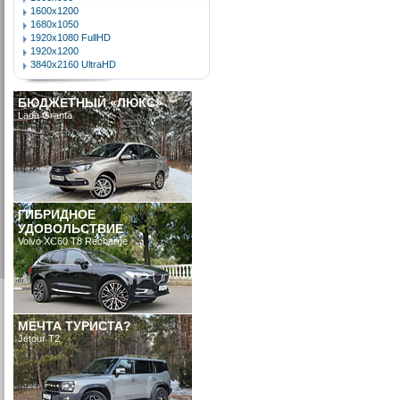
1600x1200
1680x1050
1920x1080 FullHD
1920x1200
3840x2160 UltraHD
БЮДЖЕТНЫЙ «ЛЮКС»
Lada Granta
ГИБРИДНОЕ
УДОВОЛЬСТВИЕ
Volvo XC60 T8 Recharge
МЕЧТА ТУРИСТА?
Jetour T2