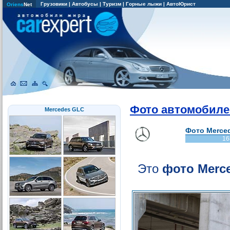
Грузовики
|
Автобусы
|
Туризм
|
Горные лыжи
|
АвтоЮрист
Oriens
Net
Фото автомобиле
Mercedes GLC
Фото Merced
16
Это
фото Merc