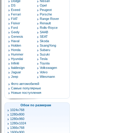
Dodge
Nissan
DS
Opel
Exeed
Peugeot
Ferrari
Porsche
FIAT
Range Rover
Fisker
Renault
Ford
Rolls-Royce
Geely
SAAB
Genesis
SEAT
Haval
Skoda
Holden
SsangYong
Honda
Subaru
Hummer
Suzuki
Hyundai
Tesla
Infiniti
Toyota
Italdesign
Volkswagen
Jaguar
Volvo
Jeep
Wiesmann
Фото автомобилей
Самые популярные
Новые поступления
Обои по размерам
1024x768
1280x800
1280x960
1280x1024
1366x768
1600x900