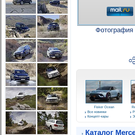
Фотография 
Fisker Ocean
Re
Все новинки
Р
Концепт-кары
Э
Каталог Merc