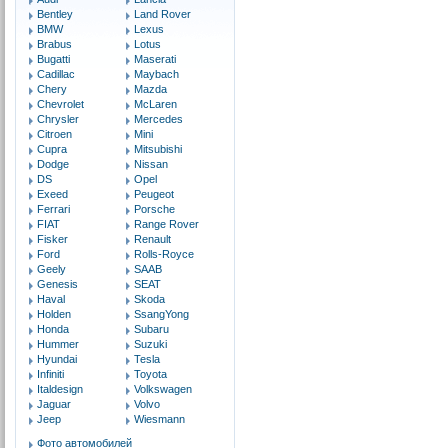
Bentley
Land Rover
BMW
Lexus
Brabus
Lotus
Bugatti
Maserati
Cadillac
Maybach
Chery
Mazda
Chevrolet
McLaren
Chrysler
Mercedes
Citroen
Mini
Cupra
Mitsubishi
Dodge
Nissan
DS
Opel
Exeed
Peugeot
Ferrari
Porsche
FIAT
Range Rover
Fisker
Renault
Ford
Rolls-Royce
Geely
SAAB
Genesis
SEAT
Haval
Skoda
Holden
SsangYong
Honda
Subaru
Hummer
Suzuki
Hyundai
Tesla
Infiniti
Toyota
Italdesign
Volkswagen
Jaguar
Volvo
Jeep
Wiesmann
Фото автомобилей