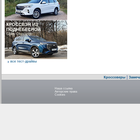
КРОССВЭН ИЗ
ПОДНЕБЕСНОЙ
Geely Okavango
все тест-драйвы
|
Кроссоверы
Замеч
Наша ссылка
Авторские права
Cookies