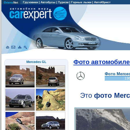
Грузовики
|
Автобусы
|
Туризм
|
Горные лыжи
|
АвтоЮрист
Oriens
Net
Фото автомобиле
Mercedes GL
Фото Merced
13
Это
фото Merc