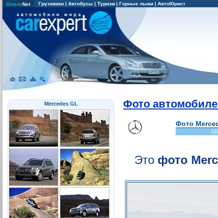
Грузовики
|
Автобусы
|
Туризм
|
Горные лыжи
|
АвтоЮрист
Oriens
Net
Фото автомобиле
Mercedes GL
Фото Merced
16
Это
фото Merc