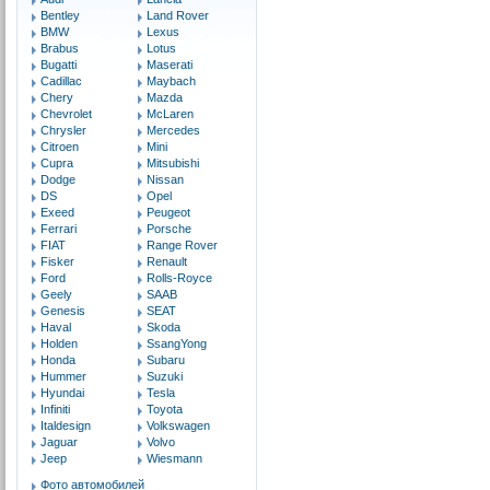
Bentley
Land Rover
BMW
Lexus
Brabus
Lotus
Bugatti
Maserati
Cadillac
Maybach
Chery
Mazda
Chevrolet
McLaren
Chrysler
Mercedes
Citroen
Mini
Cupra
Mitsubishi
Dodge
Nissan
DS
Opel
Exeed
Peugeot
Ferrari
Porsche
FIAT
Range Rover
Fisker
Renault
Ford
Rolls-Royce
Geely
SAAB
Genesis
SEAT
Haval
Skoda
Holden
SsangYong
Honda
Subaru
Hummer
Suzuki
Hyundai
Tesla
Infiniti
Toyota
Italdesign
Volkswagen
Jaguar
Volvo
Jeep
Wiesmann
Фото автомобилей