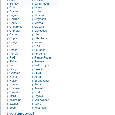
Bentley
Land Rover
BMW
Lexus
Brabus
Lotus
Bugatti
Maserati
Cadillac
Maybach
Chery
Mazda
Chevrolet
McLaren
Chrysler
Mercedes
Citroen
Mini
Cupra
Mitsubishi
Dodge
Nissan
DS
Opel
Exeed
Peugeot
Ferrari
Porsche
FIAT
Range Rover
Fisker
Renault
Ford
Rolls-Royce
Geely
SAAB
Genesis
SEAT
Haval
Skoda
Holden
SsangYong
Honda
Subaru
Hummer
Suzuki
Hyundai
Tesla
Infiniti
Toyota
Italdesign
Volkswagen
Jaguar
Volvo
Jeep
Wiesmann
Фото автомобилей