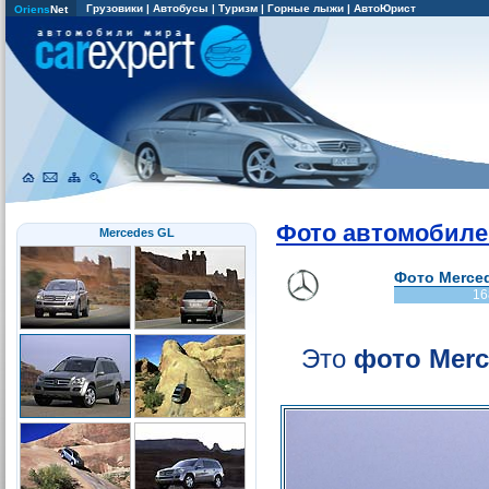
Грузовики
|
Автобусы
|
Туризм
|
Горные лыжи
|
АвтоЮрист
Oriens
Net
Фото автомобиле
Mercedes GL
Фото Merced
16
Это
фото Merc