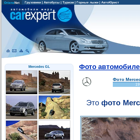
Грузовики
|
Автобусы
|
Туризм
|
Горные лыжи
|
АвтоЮрист
Oriens
Net
Фото автомобиле
Mercedes GL
Фото Merced
19
Это
фото Merc