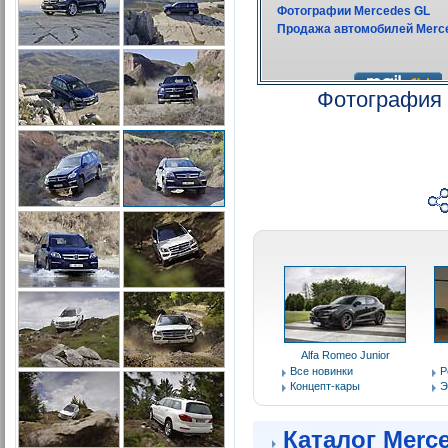
Фотография 
Alfa Romeo Junior
Все новинки
Р
Концепт-кары
Э
Каталог Merc