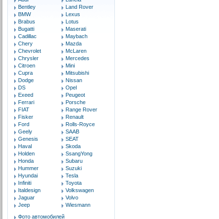
Bentley
Land Rover
BMW
Lexus
Brabus
Lotus
Bugatti
Maserati
Cadillac
Maybach
Chery
Mazda
Chevrolet
McLaren
Chrysler
Mercedes
Citroen
Mini
Cupra
Mitsubishi
Dodge
Nissan
DS
Opel
Exeed
Peugeot
Ferrari
Porsche
FIAT
Range Rover
Fisker
Renault
Ford
Rolls-Royce
Geely
SAAB
Genesis
SEAT
Haval
Skoda
Holden
SsangYong
Honda
Subaru
Hummer
Suzuki
Hyundai
Tesla
Infiniti
Toyota
Italdesign
Volkswagen
Jaguar
Volvo
Jeep
Wiesmann
Фото автомобилей